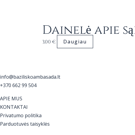
Dainelė apie s
Daugiau
3,00
€
info@baziliskoambasada.lt
+370 662 99 504
APIE MUS
KONTAKTAI
Privatumo politika
Parduotuvės taisyklės