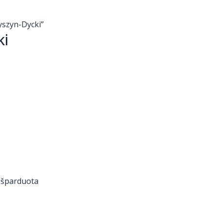
yszyn-Dycki”
ki
Išparduota