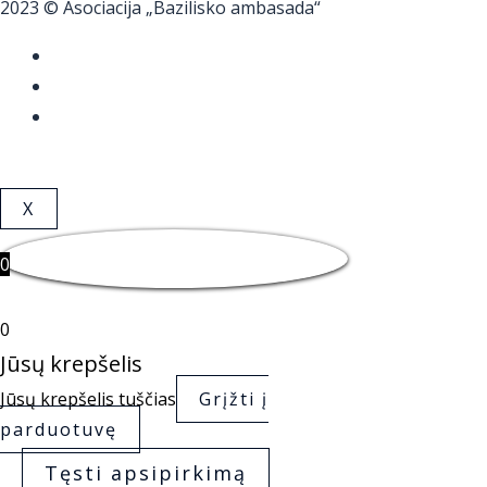
2023 © Asociacija „Bazilisko ambasada“
X
0
0
Jūsų krepšelis
Jūsų krepšelis tuščias
Grįžti į
parduotuvę
Tęsti apsipirkimą