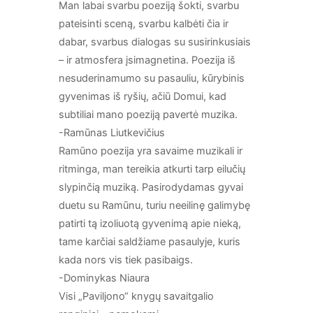
Man labai svarbu poeziją šokti, svarbu
pateisinti sceną, svarbu kalbėti čia ir
dabar, svarbus dialogas su susirinkusiais
– ir atmosfera įsimagnetina. Poezija iš
nesuderinamumo su pasauliu, kūrybinis
gyvenimas iš ryšių, ačiū Domui, kad
subtiliai mano poeziją pavertė muzika.
-Ramūnas Liutkevičius
Ramūno poezija yra savaime muzikali ir
ritminga, man tereikia atkurti tarp eilučių
slypinčią muziką. Pasirodydamas gyvai
duetu su Ramūnu, turiu neeilinę galimybę
patirti tą izoliuotą gyvenimą apie nieką,
tame karčiai saldžiame pasaulyje, kuris
kada nors vis tiek pasibaigs.
-Dominykas Niaura
Visi „Paviljono“ knygų savaitgalio