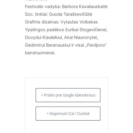
Festivalio vadyba: Barbora Kavaliauskaitė
Soc. tinklai: Guoda Taraškevičiūtė
Grafinis dizainas: Vytautas Volbekas
Ypatingos padėkos Eurikai Stogevičienei,
Dovydui Kiauleikiui, Airai Niauronytei,
Gediminui Baranauskui ir visai „Paviljono“
bendruomenei.
+ Pridėti prie Google Kalendoriaus
+ Eksportuoti iCal / Outlook