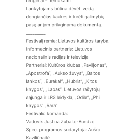
renginiai – nemokami.
Lankytojams būtina dėvėti veidą
dengiančias kaukes ir turėti galimybių
pasą ar jam prilyginamą dokumentą.
_________
Festivalį remia: Lietuvos kultūros taryba.
Informacinis partneris: Lietuvos
nacionalinis radijas ir televizija
Partneriai: Kultūros klubas „Paviljonas“,
„Apostrofa“, „Aukso žuvys“, „Baltos
lankos“, „Eureka!“, „Hubris“, „Kitos
knygos“, „Lapas“, Lietuvos rašytojų
sąjunga ir LRS leidykla, „Odilė“, „Phi
knygos“ „Rara“
Festivalio komanda:
Vadovė: Justina Zubaitė-Bundzė
Spec. programos sudarytoja: Aušra
Kaziliūnaitė