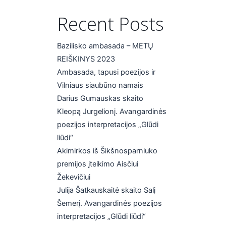
Recent Posts
Bazilisko ambasada – METŲ
REIŠKINYS 2023
Ambasada, tapusi poezijos ir
Vilniaus siaubūno namais
Darius Gumauskas skaito
Kleopą Jurgelionį. Avangardinės
poezijos interpretacijos „Glūdi
liūdi“
Akimirkos iš Šikšnosparniuko
premijos įteikimo Aisčiui
Žekevičiui
Julija Šatkauskaitė skaito Salį
Šemerį. Avangardinės poezijos
interpretacijos „Glūdi liūdi“